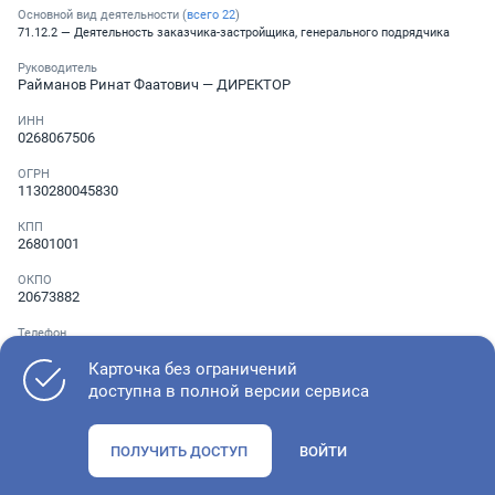
Основной вид деятельности (
всего
22
)
71.12.2 — Деятельность заказчика-застройщика, генерального подрядчика
Руководитель
Райманов Ринат Фаатович
— ДИРЕКТОР
ИНН
0268067506
ОГРН
1130280045830
КПП
26801001
ОКПО
20673882
Телефон
░ ░░░ ░░░░░░░
Карточка без ограничений
доступна в полной версии сервиса
Как оценить состояние компании
ПОЛУЧИТЬ ДОСТУП
ВОЙТИ
Проверьте учредительные документы, адрес регистрации и