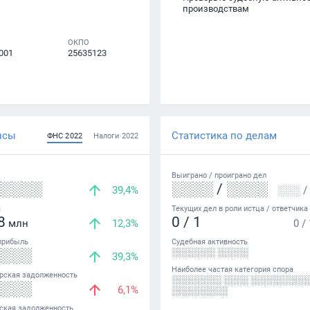
производствам
ОКПО
001
25635123
нсы
Статистика по делам
ФНС
2022
Налоги
2022
Выиграно /
проиграно
дел
░░░░░
░░░░
/
░░░░
39,4%
░░░
/
а
Текущих дел в роли истца / ответчика
8
0
/
1
млн
12,3%
0
/
прибыль
Судебная активность
░░░░
░░░░░░░ ░░░░░
39,3%
Наиболее частая категория спора
рская задолженность
░░░░░░░░ ░░░░ ░░░░░░░░░
░░░░
6,1%
░░░░░░░░░
ская задолженность