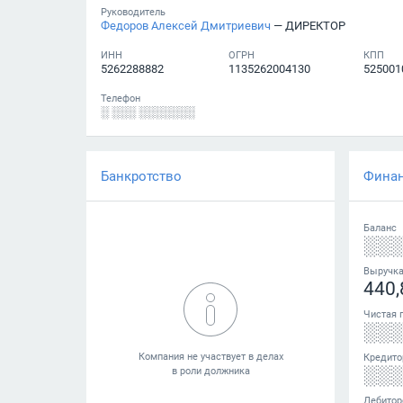
Руководитель
Федоров Алексей Дмитриевич
— ДИРЕКТОР
ИНН
ОГРН
КПП
5262288882
1135262004130
525001
Телефон
░ ░░░ ░░░░░░░
Банкротство
Фина
Баланс
░░
Выручк
440,
Чистая 
░░
Кредито
░░
Дебитор