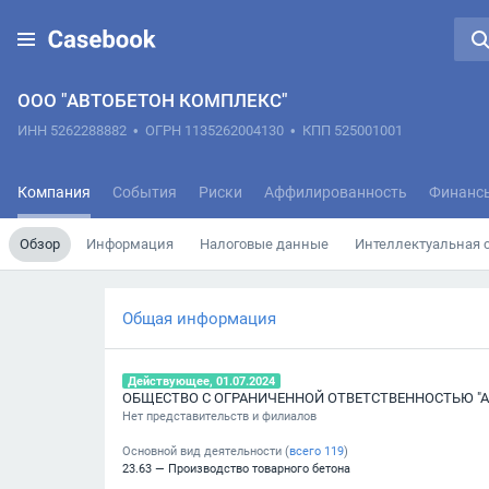
ООО "АВТОБЕТОН КОМПЛЕКС"
ИНН 5262288882
•
ОГРН 1135262004130
•
КПП 525001001
Компания
События
Риски
Аффилированность
Финанс
Обзор
Информация
Налоговые данные
Интеллектуальная 
Общая информация
Действующее, 01.07.2024
ОБЩЕСТВО С ОГРАНИЧЕННОЙ ОТВЕТСТВЕННОСТЬЮ "
Нет представительств и филиалов
Основной вид деятельности (
всего
119
)
23.63 — Производство товарного бетона