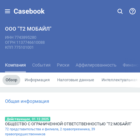
ООО "Т2 МОБАЙЛ"
ИНН 7743895280
ОГРН 1137746610088
КПП 775101001
Компания
События
Риски
Аффилированность
Финанс
Обзор
Информация
Налоговые данные
Интеллектуальная 
Общая информация
Действующее, 01.12.2025
ОБЩЕСТВО С ОГРАНИЧЕННОЙ ОТВЕТСТВЕННОСТЬЮ "Т2 МОБАЙЛ"
72 представительства и филиала
,
2 правопреемника
,
39
правопредшественников