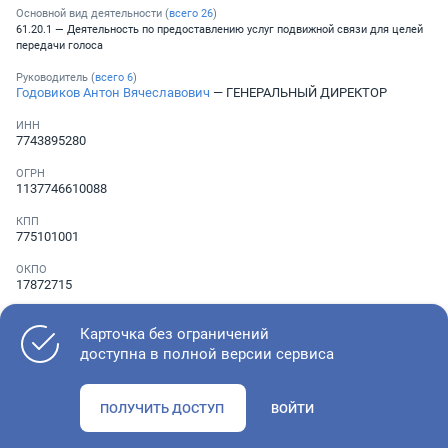
Основной вид деятельности (
всего
26
)
61.20.1 — Деятельность по предоставлению услуг подвижной связи для целей
передачи голоса
Руководитель (
всего
6
)
Годовиков Антон Вячеславович
— ГЕНЕРАЛЬНЫЙ ДИРЕКТОР
ИНН
7743895280
ОГРН
1137746610088
КПП
775101001
ОКПО
17872715
Телефон
░ ░░░ ░░░░░░░
Карточка без ограничений
доступна в полной версии сервиса
Как оценить состояние компании
ПОЛУЧИТЬ ДОСТУП
ВОЙТИ