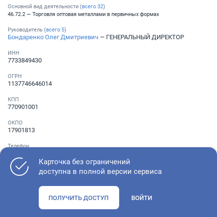
Основной вид деятельности (
всего
32
)
46.72.2 — Торговля оптовая металлами в первичных формах
Руководитель (
всего
5
)
Бондаренко Олег Дмитриевич
— ГЕНЕРАЛЬНЫЙ ДИРЕКТОР
ИНН
7733849430
ОГРН
1137746646014
КПП
770901001
ОКПО
17901813
Телефон
Не указан
Карточка без ограничений
доступна в полной версии сервиса
Как оценить состояние компании
ПОЛУЧИТЬ ДОСТУП
ВОЙТИ
Проверьте учредительные документы, адрес регистрации и