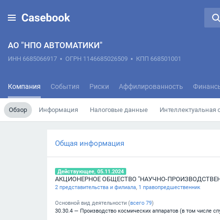
АО "НПО АВТОМАТИКИ"
ИНН 6685066917
•
ОГРН 1146685026509
•
КПП 668501001
Компания
События
Риски
Аффилированность
Финанс
Обзор
Информация
Налоговые данные
Интеллектуальная 
Общая информация
Действующее, 05.11.2024
2 представительства и филиала
,
1 правопредшественник
Основной вид деятельности (
всего
79
)
30.30.4 — Производство космических аппаратов (в том числе спу