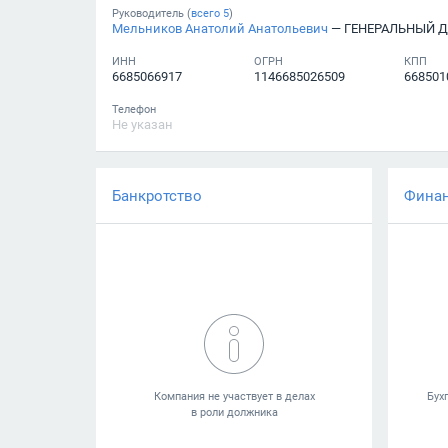
Руководитель (
всего
5
)
Мельников Анатолий Анатольевич
— ГЕНЕРАЛЬНЫЙ 
ИНН
ОГРН
КПП
6685066917
1146685026509
668501
Телефон
Не указан
Банкротство
Фина