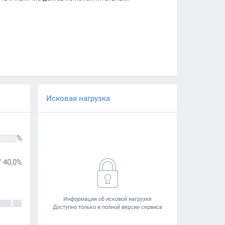
Исковая нагрузка
░░░%
/
40,0%
░░░ ░░