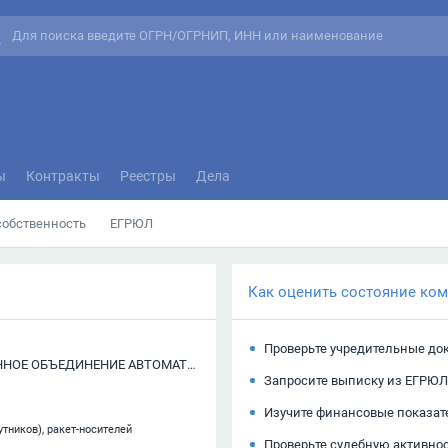
ы
Контракты
Реестры
Дела
собственность
ЕГРЮЛ
Как оценить состояние ко
Проверьте учредительные до
АКЦИОНЕРНОЕ ОБЩЕСТВО "НАУЧНО-ПРОИЗВОДСТВЕННОЕ ОБЪЕДИНЕНИЕ АВТОМАТИКИ ИМЕНИ АКАДЕМИКА Н.А. СЕМИХАТОВА"
Запросите выписку из ЕГРЮЛ
Изучите финансовые показат
тников), ракет-носителей
Проверьте судебную активно