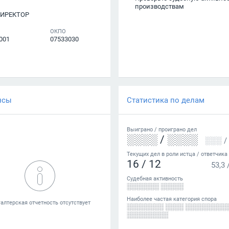
производствам
ДИРЕКТОР
ОКПО
001
07533030
нсы
Статистика по делам
Выиграно /
проиграно
дел
░░░░
/
░░░░
░░░
/
Текущих дел в роли истца / ответчика
16
/
12
53,3
Судебная активность
░░░░░░░ ░░░░░
Наиболее частая категория спора
░░░░░░░░ ░░░░ ░░░░░░░░░
░░░░░░░░░