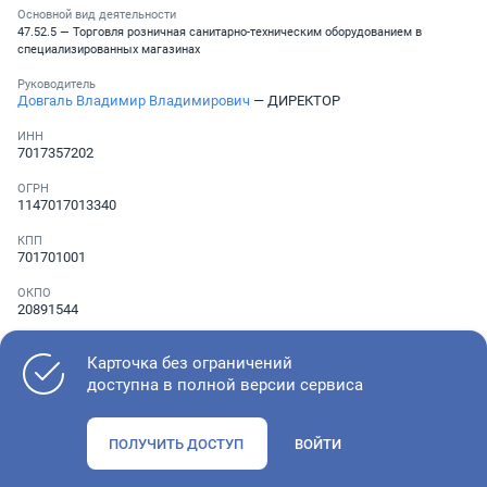
Основной вид деятельности
47.52.5 — Торговля розничная санитарно-техническим оборудованием в
специализированных магазинах
Руководитель
Довгаль Владимир Владимирович
— ДИРЕКТОР
ИНН
7017357202
ОГРН
1147017013340
КПП
701701001
ОКПО
20891544
Телефон
Не указан
Карточка без ограничений
доступна в полной версии сервиса
Как оценить состояние компании
ПОЛУЧИТЬ ДОСТУП
ВОЙТИ