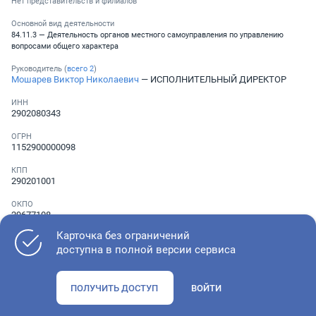
Нет представительств и филиалов
Основной вид деятельности
84.11.3 — Деятельность органов местного самоуправления по управлению
вопросами общего характера
Руководитель (
всего
2
)
Мошарев Виктор Николаевич
— ИСПОЛНИТЕЛЬНЫЙ ДИРЕКТОР
ИНН
2902080343
ОГРН
1152900000098
КПП
290201001
ОКПО
29677108
Карточка без ограничений
Телефон
Не указан
доступна в полной версии сервиса
ПОЛУЧИТЬ ДОСТУП
ВОЙТИ
Как оценить состояние компании