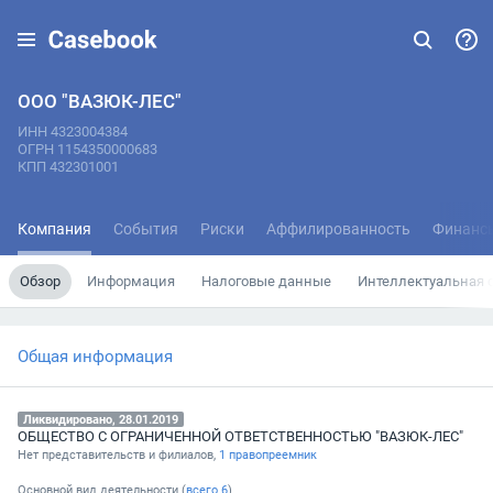
ООО "ВАЗЮК-ЛЕС"
ИНН 4323004384
ОГРН 1154350000683
КПП 432301001
Компания
События
Риски
Аффилированность
Финанс
Обзор
Информация
Налоговые данные
Интеллектуальная 
Общая информация
Ликвидировано, 28.01.2019
ОБЩЕСТВО С ОГРАНИЧЕННОЙ ОТВЕТСТВЕННОСТЬЮ "ВАЗЮК-ЛЕС"
Нет представительств и филиалов,
1 правопреемник
Основной вид деятельности (
всего
6
)