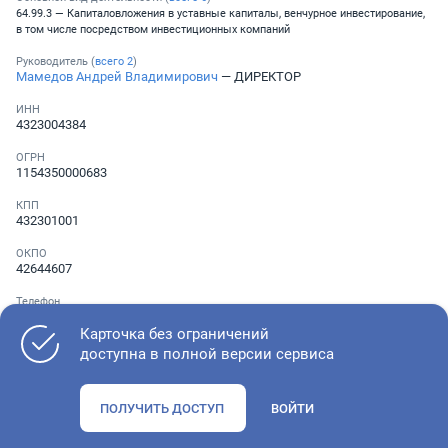
64.99.3 — Капиталовложения в уставные капиталы, венчурное инвестирование,
в том числе посредством инвестиционных компаний
Руководитель (
всего
2
)
Мамедов Андрей Владимирович
— ДИРЕКТОР
ИНН
4323004384
ОГРН
1154350000683
КПП
432301001
ОКПО
42644607
Телефон
░ ░░░ ░░░░░░░
Карточка без ограничений
доступна в полной версии сервиса
Как оценить состояние компании
ПОЛУЧИТЬ ДОСТУП
ВОЙТИ
Проверьте учредительные документы, адрес регистрации и