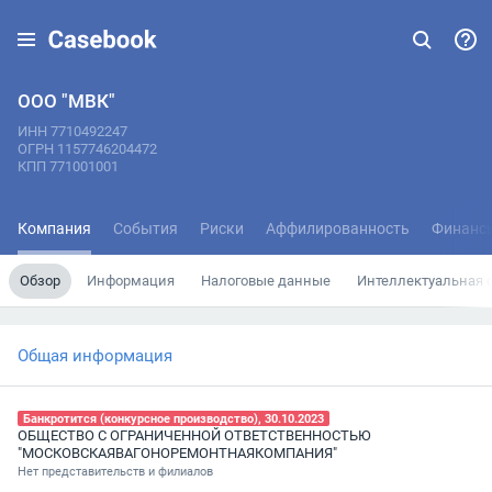
ООО "МВК"
ИНН 7710492247
ОГРН 1157746204472
КПП 771001001
Компания
События
Риски
Аффилированность
Финанс
Обзор
Информация
Налоговые данные
Интеллектуальная 
Общая информация
Банкротится (конкурсное производство), 30.10.2023
ОБЩЕСТВО С ОГРАНИЧЕННОЙ ОТВЕТСТВЕННОСТЬЮ
"МОСКОВСКАЯВАГОНОРЕМОНТНАЯКОМПАНИЯ"
Нет представительств и филиалов