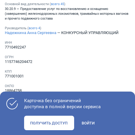
Основной вид деятельности (
всего
45
)
30.20.9 — Предоставление услуг по восстановлению и оснащению
(завершению) железнодорожных локомотивов, трамвайных моторных вагонов
и прочего подвижного состава
Руководитель (
всего
4
)
Надежкина Анна Сергеевна
— КОНКУРСНЫЙ УПРАВЛЯЮЩИЙ
ИНН
7710492247
ОГРН
1157746204472
КПП
771001001
ОКПО
18864758
Карточка без ограничений
Телефон
Не указан
доступна в полной версии сервиса
ПОЛУЧИТЬ ДОСТУП
ВОЙТИ
Как оценить состояние компании