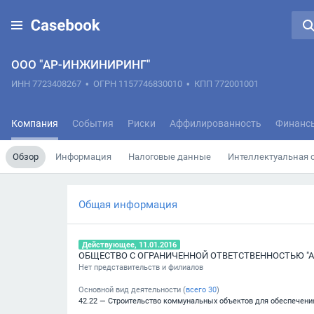
ООО "АР-ИНЖИНИРИНГ"
ИНН 7723408267
•
ОГРН 1157746830010
•
КПП 772001001
Компания
События
Риски
Аффилированность
Финанс
Обзор
Информация
Налоговые данные
Интеллектуальная 
Общая информация
Действующее, 11.01.2016
ОБЩЕСТВО С ОГРАНИЧЕННОЙ ОТВЕТСТВЕННОСТЬЮ "
Нет представительств и филиалов
Основной вид деятельности (
всего
30
)