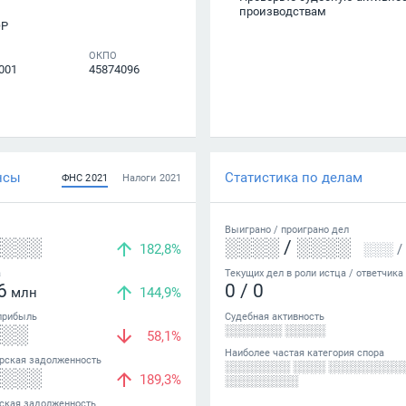
производствам
ОР
ОКПО
001
45874096
нсы
Статистика по делам
ФНС
2021
Налоги
2021
Выиграно /
проиграно
дел
░░░░
░░░░
/
░░░░
182,8%
░░░
/
а
Текущих дел в роли истца / ответчика
6
0
/
0
млн
144,9%
прибыль
Судебная активность
░░░
░░░░░░░ ░░░░░
58,1%
Наиболее частая категория спора
рская задолженность
░░░░░░░░ ░░░░ ░░░░░░░░░
░░░░
189,3%
░░░░░░░░░
ская задолженность