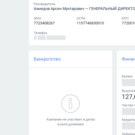
Руководитель
Ахмедов Арсен Мухтарович
— ГЕНЕРАЛЬНЫЙ ДИРЕКТ
ИНН
ОГРН
КПП
7723408267
1157746830010
772001
Телефон
░ ░░░ ░░░░░░░
Банкротство
Фина
Баланс
░░
Выручк
127,
Чистая 
░░
Кредито
░░
Дебитор