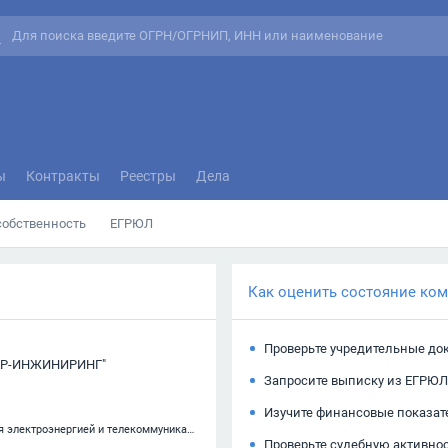
ы
Контракты
Реестры
Дела
собственность
ЕГРЮЛ
Как оценить состояние ко
Проверьте учредительные до
АР-ИНЖИНИРИНГ"
Запросите выписку из ЕГРЮЛ
Изучите финансовые показат
42.22 — Строительство коммунальных объектов для обеспечения электроэнергией и телекоммуникациями
Проверьте судебную активно