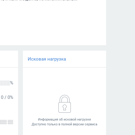
Исковая нагрузка
░░░%
0
/
0%
░░░ ░░