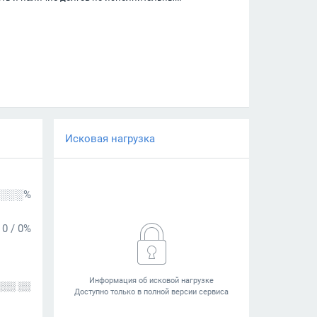
Исковая нагрузка
░░░%
0
/
0%
░░░ ░░