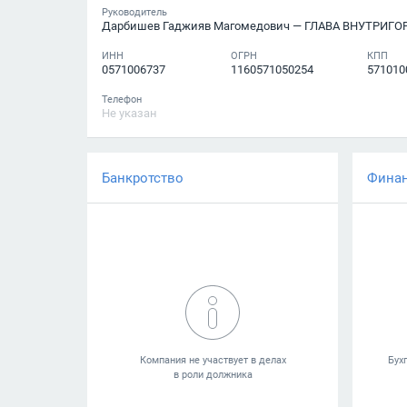
Руководитель
Дарбишев Гаджияв Магомедович
— ГЛАВА ВНУТРИГОРОДСКОГО Р
ИНН
ОГРН
КПП
0571006737
1160571050254
571010
Телефон
Не указан
Банкротство
Фина