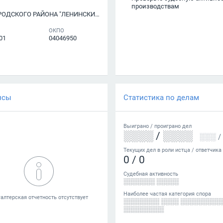
производствам
АЙОНА "ЛЕНИНСКИЙ РАЙОН" ГОРОДА МАХАЧКАЛЫ
ОКПО
01
04046950
нсы
Статистика по делам
Выиграно /
проиграно
дел
░░░░
/
░░░░
░░░
/
Текущих дел в роли истца / ответчика
0
/
0
Судебная активность
░░░░░░░ ░░░░░
Наиболее частая категория спора
░░░░░░░░ ░░░░ ░░░░░░░░░
░░░░░░░░░