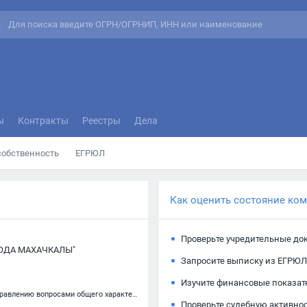
ы
Контракты
Реестры
Дела
собственность
ЕГРЮЛ
Как оценить состояние ко
Проверьте учредительные до
РОДА МАХАЧКАЛЫ"
Запросите выписку из ЕГРЮЛ
Изучите финансовые показат
84.11.3 — Деятельность органов местного самоуправления по управлению вопросами общего характера
Проверьте судебную активно