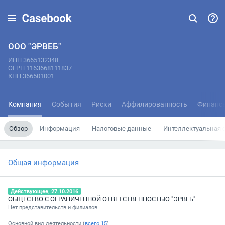
ООО "ЭРВЕБ"
ИНН 3665132348
ОГРН 1163668111837
КПП 366501001
Компания
События
Риски
Аффилированность
Финанс
Обзор
Информация
Налоговые данные
Интеллектуальная 
Общая информация
Действующее, 27.10.2016
ОБЩЕСТВО С ОГРАНИЧЕННОЙ ОТВЕТСТВЕННОСТЬЮ "ЭРВЕБ"
Нет представительств и филиалов
Основной вид деятельности (
всего
15
)