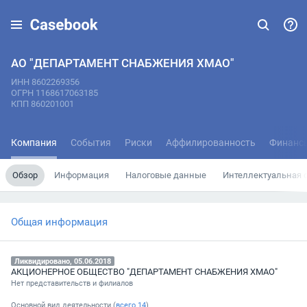
АО "ДЕПАРТАМЕНТ СНАБЖЕНИЯ ХМАО"
ИНН 8602269356
ОГРН 1168617063185
КПП 860201001
Компания
События
Риски
Аффилированность
Финанс
Обзор
Информация
Налоговые данные
Интеллектуальная 
Общая информация
Ликвидировано, 05.06.2018
АКЦИОНЕРНОЕ ОБЩЕСТВО "ДЕПАРТАМЕНТ СНАБЖЕНИЯ ХМАО"
Нет представительств и филиалов
Основной вид деятельности (
всего
14
)