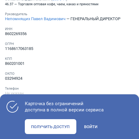
46.37 — Торговля оптовая кофе, чаем, какао и пряностями
Руководитель
Непомнящих Павел Вадимович
— ГЕНЕРАЛЬНЫЙ ДИРЕКТОР
ИНН
8602269356
ОГРН
1168617063185
КПП
860201001
ОКПО
03294924
Телефон
Не указан
Карточка без ограничений
доступна в полной версии сервиса
Как оценить состояние компании
ПОЛУЧИТЬ ДОСТУП
ВОЙТИ
Проверьте учредительные документы, адрес регистрации и
ОКВЭД