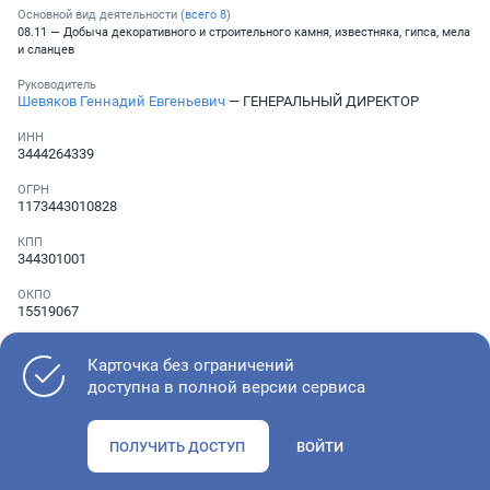
Основной вид деятельности (
всего
8
)
08.11 — Добыча декоративного и строительного камня, известняка, гипса, мела
и сланцев
Руководитель
Шевяков Геннадий Евгеньевич
— ГЕНЕРАЛЬНЫЙ ДИРЕКТОР
ИНН
3444264339
ОГРН
1173443010828
КПП
344301001
ОКПО
15519067
Телефон
░ ░░░ ░░░░░░░
Карточка без ограничений
доступна в полной версии сервиса
Как оценить состояние компании
ПОЛУЧИТЬ ДОСТУП
ВОЙТИ