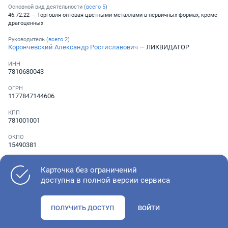
Основной вид деятельности (
всего
5
)
46.72.22 — Торговля оптовая цветными металлами в первичных формах, кроме
драгоценных
Руководитель (
всего
2
)
Корончевский Александр Ростиславович
— ЛИКВИДАТОР
ИНН
7810680043
ОГРН
1177847144606
КПП
781001001
ОКПО
15490381
Телефон
░ ░░░ ░░░░░░░
Карточка без ограничений
доступна в полной версии сервиса
Как оценить состояние компании
ПОЛУЧИТЬ ДОСТУП
ВОЙТИ