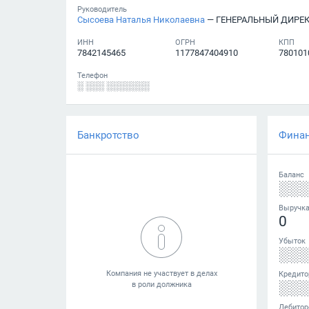
Руководитель
Сысоева Наталья Николаевна
— ГЕНЕРАЛЬНЫЙ ДИРЕ
ИНН
ОГРН
КПП
7842145465
1177847404910
780101
Телефон
░ ░░░ ░░░░░░░
Банкротство
Фина
Баланс
░░
Выручк
0
Убыток
░░
Кредито
░░
Дебитор