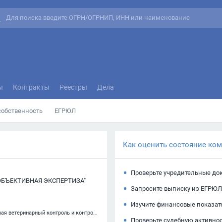
ы
Контракты
Реестры
Дела
собственность
ЕГРЮЛ
Как оценить состояние ко
Проверьте учредительные до
ОБЪЕКТИВНАЯ ЭКСПЕРТИЗА"
Запросите выписку из ЕГРЮЛ
Изучите финансовые показат
71.20.2 — Испытания и анализ в области гигиены питания, включая ветеринарный контроль и контроль за производством продуктов питания
Проверьте судебную активно