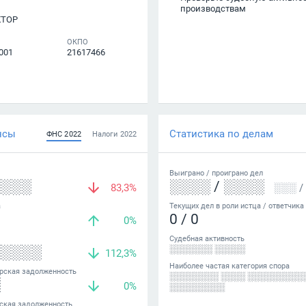
производствам
КТОР
ОКПО
001
21617466
нсы
Статистика по делам
ФНС
2022
Налоги
2022
Выиграно /
проиграно
дел
░░░░
░░░░
/
░░░░
83,3%
░░░
/
а
Текущих дел в роли истца / ответчика
0
/
0
0%
Судебная активность
░░░░░
░░░░░░░ ░░░░░
112,3%
Наиболее частая категория спора
рская задолженность
░░░░░░░░ ░░░░ ░░░░░░░░░
░
0%
░░░░░░░░░
ская задолженность