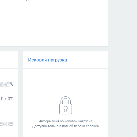
Исковая нагрузка
░░░%
0
/
0%
░░░ ░░