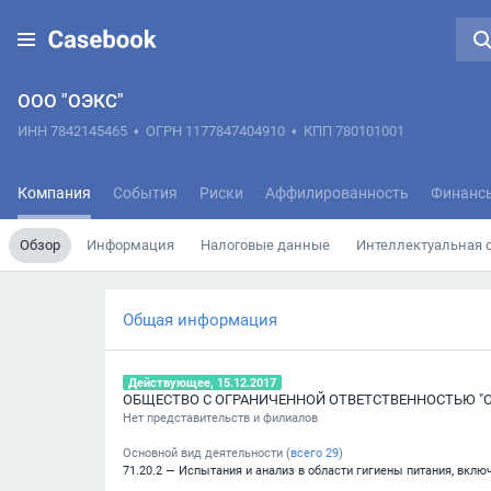
ООО "ОЭКС"
ИНН 7842145465
•
ОГРН 1177847404910
•
КПП 780101001
Компания
События
Риски
Аффилированность
Финанс
Обзор
Информация
Налоговые данные
Интеллектуальная 
Общая информация
Действующее, 15.12.2017
ОБЩЕСТВО С ОГРАНИЧЕННОЙ ОТВЕТСТВЕННОСТЬЮ "
Нет представительств и филиалов
Основной вид деятельности (
всего
29
)