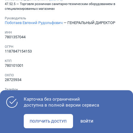
47.52.5 — Торговля розничная санитарно-техническим оборудованием в
специализированных магазинах
Руководитель
Поботаев Евгений Рудольфович
— ГЕНЕРАЛЬНЫЙ ДИРЕКТОР
ИНН
7801357044
ОГРН
1187847154153
КПП
780101001
ОКПО
28725934
Телефон
░ ░░░ ░░░░░░░
,
░ ░░░ ░░░░░░░
Карточка без ограничений
доступна в полной версии сервиса
Как оценить состояние компании
ПОЛУЧИТЬ ДОСТУП
ВОЙТИ
Проверьте учредительные документы, адрес регистрации и