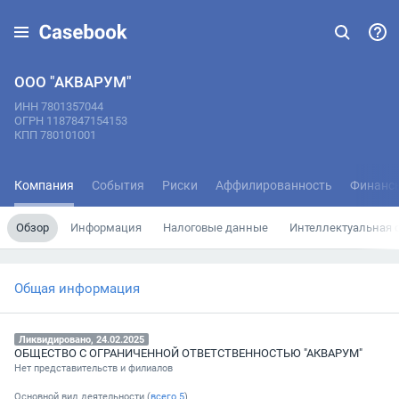
ООО "АКВАРУМ"
ИНН 7801357044
ОГРН 1187847154153
КПП 780101001
Компания
События
Риски
Аффилированность
Финанс
Обзор
Информация
Налоговые данные
Интеллектуальная 
Общая информация
Ликвидировано, 24.02.2025
ОБЩЕСТВО С ОГРАНИЧЕННОЙ ОТВЕТСТВЕННОСТЬЮ "АКВАРУМ"
Нет представительств и филиалов
Основной вид деятельности (
всего
5
)