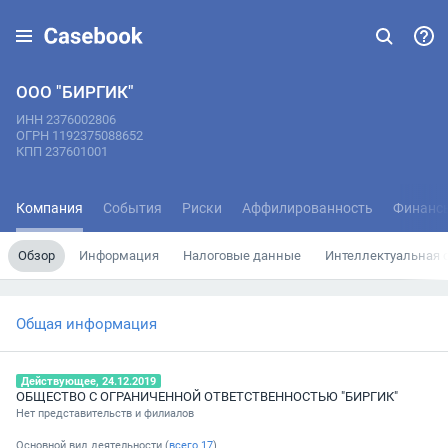
ООО "БИРГИК"
ИНН 2376002806
ОГРН 1192375088652
КПП 237601001
Компания
События
Риски
Аффилированность
Финанс
Обзор
Информация
Налоговые данные
Интеллектуальная 
Общая информация
Действующее, 24.12.2019
ОБЩЕСТВО С ОГРАНИЧЕННОЙ ОТВЕТСТВЕННОСТЬЮ "БИРГИК"
Нет представительств и филиалов
Основной вид деятельности (
всего
17
)