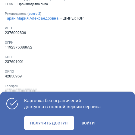
11.05 — Производство пива
Руководитель (
всего
2
)
Таран Мария Александровна
— ДИРЕКТОР
ИНН
2376002806
ОГРН
1192375088652
КПП
237601001
ОКПО
42850959
Телефон
░ ░░░ ░░░░░░░
Карточка без ограничений
доступна в полной версии сервиса
Как оценить состояние компании
ПОЛУЧИТЬ ДОСТУП
ВОЙТИ
Проверьте учредительные документы, адрес регистрации и
ОКВЭД