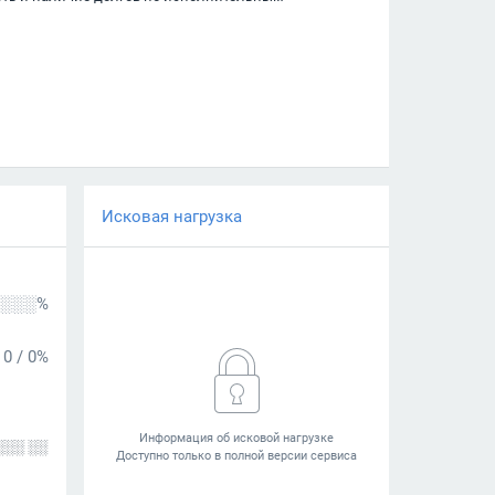
Исковая нагрузка
░░░%
0
/
0%
░░░ ░░