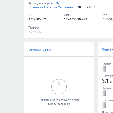
Руководитель (
всего
5
)
Новицкая Наталья Сергеевна
— ДИРЕКТОР
ИНН
ОГРН
КПП
4727005062
1194704009224
780501
Телефон
Не указан
Банкротство
Фина
Баланс
░░
Выручк
3,1
м
Чистая 
░░
Кредито
░░
Дебитор