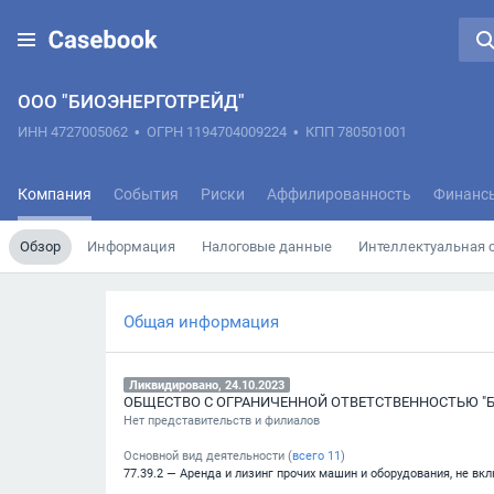
ООО "БИОЭНЕРГОТРЕЙД"
ИНН 4727005062
•
ОГРН 1194704009224
•
КПП 780501001
Компания
События
Риски
Аффилированность
Финанс
Обзор
Информация
Налоговые данные
Интеллектуальная 
Общая информация
Ликвидировано, 24.10.2023
ОБЩЕСТВО С ОГРАНИЧЕННОЙ ОТВЕТСТВЕННОСТЬЮ "
Нет представительств и филиалов
Основной вид деятельности (
всего
11
)
77.39.2 — Аренда и лизинг прочих машин и оборудования, не вк