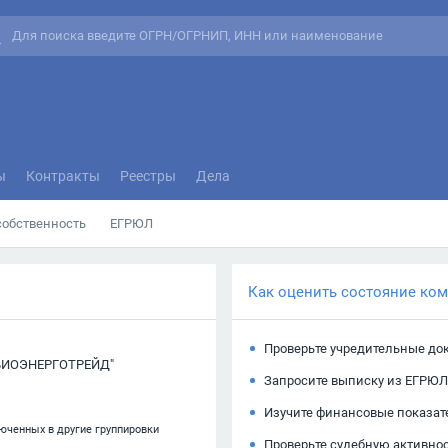
ы
Контракты
Реестры
Дела
собственность
ЕГРЮЛ
Как оценить состояние ко
Проверьте учредительные до
БИОЭНЕРГОТРЕЙД"
Запросите выписку из ЕГРЮЛ
Изучите финансовые показат
люченных в другие группировки
Проверьте судебную активно