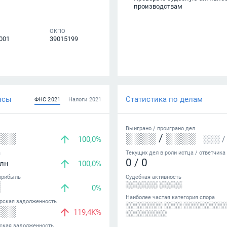
производствам
ОКПО
001
39015199
нсы
Статистика по делам
ФНС
2021
Налоги
2021
Выиграно /
проиграно
дел
░░░
░░░░
/
░░░░
100,0%
░░░
/
а
Текущих дел в роли истца / ответчика
0
/
0
лн
100,0%
прибыль
Судебная активность
░
░░░░░░░ ░░░░░
0%
Наиболее частая категория спора
рская задолженность
░░░░░░░░ ░░░░ ░░░░░░░░░
░░░
119,4K%
░░░░░░░░░
ская задолженность