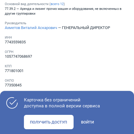
Основной вид деятельности (
всего
12
)
77.39.2 — Аренда и лизинг прочих машин и оборудования, не включенных в
другие группировки
Руководитель
Ахметов Виталий Аскарович
— ГЕНЕРАЛЬНЫЙ ДИРЕКТОР
ИНН
7743559835
ОГРН
1057747068697
КПП
771801001
ОКПО
77350845
Телефон
░ ░░░ ░░░░░░░
Карточка без ограничений
доступна в полной версии сервиса
Как оценить состояние компании
ПОЛУЧИТЬ ДОСТУП
ВОЙТИ