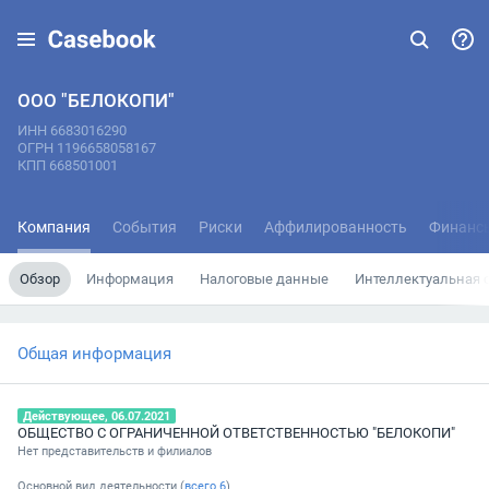
ООО "БЕЛОКОПИ"
ИНН 6683016290
ОГРН 1196658058167
КПП 668501001
Компания
События
Риски
Аффилированность
Финанс
Обзор
Информация
Налоговые данные
Интеллектуальная 
Общая информация
Действующее, 06.07.2021
ОБЩЕСТВО С ОГРАНИЧЕННОЙ ОТВЕТСТВЕННОСТЬЮ "БЕЛОКОПИ"
Нет представительств и филиалов
Основной вид деятельности (
всего
6
)