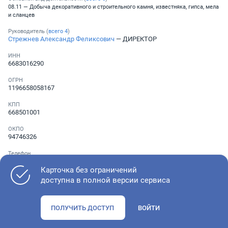
08.11 — Добыча декоративного и строительного камня, известняка, гипса, мела
и сланцев
Руководитель (
всего
4
)
Стрежнев Александр Феликсович
— ДИРЕКТОР
ИНН
6683016290
ОГРН
1196658058167
КПП
668501001
ОКПО
94746326
Телефон
░ ░░░ ░░░░░░░
Карточка без ограничений
доступна в полной версии сервиса
Как оценить состояние компании
ПОЛУЧИТЬ ДОСТУП
ВОЙТИ
Проверьте учредительные документы, адрес регистрации и