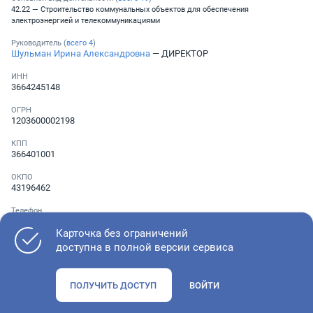
42.22 — Строительство коммунальных объектов для обеспечения
электроэнергией и телекоммуникациями
Руководитель (
всего
4
)
Шульман Ирина Александровна
— ДИРЕКТОР
ИНН
3664245148
ОГРН
1203600002198
КПП
366401001
ОКПО
43196462
Телефон
░ ░░░ ░░░░░░░
Карточка без ограничений
доступна в полной версии сервиса
Как оценить состояние компании
ПОЛУЧИТЬ ДОСТУП
ВОЙТИ
Проверьте учредительные документы, адрес регистрации и