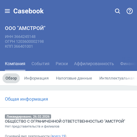
ООО "АМСТРОЙ"
ИНН 3664245148
ОГРН 1203600002198
КПП 366401001
Компания
События
Риски
Аффилированность
Финанс
Обзор
Информация
Налоговые данные
Интеллектуальная 
Общая информация
Ликвидировано, 26.02.2026
ОБЩЕСТВО С ОГРАНИЧЕННОЙ ОТВЕТСТВЕННОСТЬЮ "АМСТРОЙ"
Нет представительств и филиалов
Основной вид деятельности (
всего
19
)