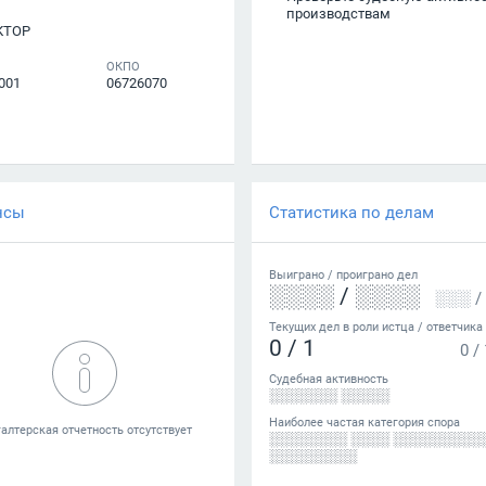
производствам
КТОР
ОКПО
001
06726070
нсы
Статистика по делам
Выиграно /
проиграно
дел
░░░░
/
░░░░
░░░
/
Текущих дел в роли истца / ответчика
0
/
1
0
/
Судебная активность
░░░░░░░ ░░░░░
Наиболее частая категория спора
░░░░░░░░ ░░░░ ░░░░░░░░░
░░░░░░░░░