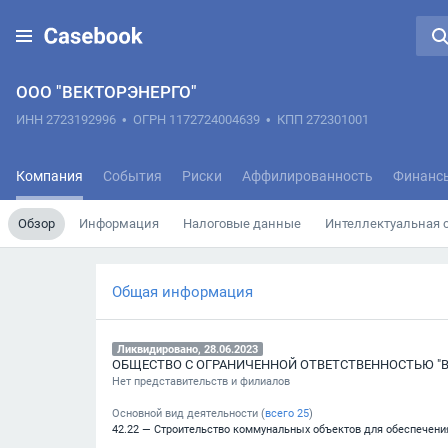
ООО "ВЕКТОРЭНЕРГО"
ИНН 2723192996
•
ОГРН 1172724004639
•
КПП 272301001
Компания
События
Риски
Аффилированность
Финанс
Обзор
Информация
Налоговые данные
Интеллектуальная 
Общая информация
Ликвидировано, 28.06.2023
ОБЩЕСТВО С ОГРАНИЧЕННОЙ ОТВЕТСТВЕННОСТЬЮ "
Нет представительств и филиалов
Основной вид деятельности (
всего
25
)