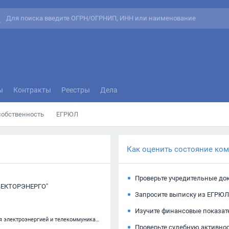
ы
Контракты
Реестры
Дела
собственность
ЕГРЮЛ
Как оценить состояние ко
Проверьте учредительные до
ВЕКТОРЭНЕРГО"
Запросите выписку из ЕГРЮЛ
Изучите финансовые показат
42.22 — Строительство коммунальных объектов для обеспечения электроэнергией и телекоммуникациями
Проверьте судебную активно