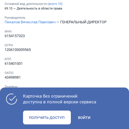
Основной вид деятельности (
всего
10
)
69.10 — Деятельность в области права
Руководитель
Пикалов Вячеслав Павлович
— ГЕНЕРАЛЬНЫЙ ДИРЕКТОР
ИНН
6154157323
ОГРН
1206100009565
КПП
615401001
ОКПО
43498981
Телефон
Не указан
Карточка без ограничений
доступна в полной версии сервиса
Как оценить состояние компании
ПОЛУЧИТЬ ДОСТУП
ВОЙТИ
Проверьте учредительные документы, адрес регистрации и