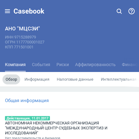
АНО "МЦСЭИ"
ИНН 9715288979
ОГРН 1177700001027
КПП 771501001
Компания
События
Риски
Аффилированность
Финанс
Обзор
Информация
Налоговые данные
Интеллектуальная 
Общая информация
Действующее, 11.01.2017
АВТОНОМНАЯ НЕКОММЕРЧЕСКАЯ ОРГАНИЗАЦИЯ
"МЕЖДУНАРОДНЫЙ ЦЕНТР СУДЕБНЫХ ЭКСПЕРТИЗ И
ИССЛЕДОВАНИЙ"
Нет представительств и филиалов