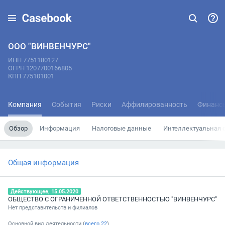
ООО "ВИНВЕНЧУРС"
ИНН 7751180127
ОГРН 1207700166805
КПП 775101001
Компания
События
Риски
Аффилированность
Финанс
Обзор
Информация
Налоговые данные
Интеллектуальная 
Общая информация
Действующее, 15.05.2020
ОБЩЕСТВО С ОГРАНИЧЕННОЙ ОТВЕТСТВЕННОСТЬЮ "ВИНВЕНЧУРС"
Нет представительств и филиалов
Основной вид деятельности (
всего
22
)