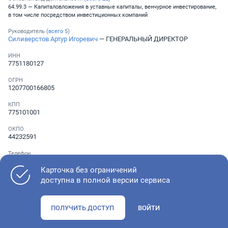
64.99.3 — Капиталовложения в уставные капиталы, венчурное инвестирование,
в том числе посредством инвестиционных компаний
Руководитель (
всего
5
)
Силиверстов Артур Игоревич
— ГЕНЕРАЛЬНЫЙ ДИРЕКТОР
ИНН
7751180127
ОГРН
1207700166805
КПП
775101001
ОКПО
44232591
Телефон
Не указан
Карточка без ограничений
доступна в полной версии сервиса
Как оценить состояние компании
ПОЛУЧИТЬ ДОСТУП
ВОЙТИ
Проверьте учредительные документы, адрес регистрации и