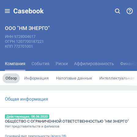
ООО "НМ ЭНЕРГО"
ИНН 9728004617
ОГРН 1207700187221
КПП 772701001
Компания
События
Риски
Аффилированность
Финанс
Обзор
Информация
Налоговые данные
Интеллектуальная 
Общая информация
Действующее, 08.06.2020
ОБЩЕСТВО С ОГРАНИЧЕННОЙ ОТВЕТСТВЕННОСТЬЮ "НМ ЭНЕРГО"
Нет представительств и филиалов
Основной вид деятельности (
всего
28
)