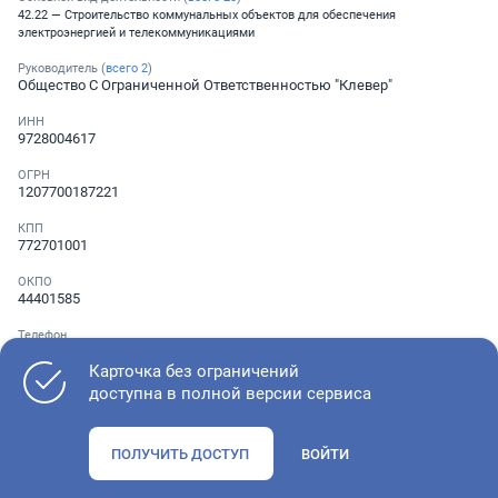
42.22 — Строительство коммунальных объектов для обеспечения
электроэнергией и телекоммуникациями
Руководитель (
всего
2
)
Общество С Ограниченной Ответственностью "Клевер"
ИНН
9728004617
ОГРН
1207700187221
КПП
772701001
ОКПО
44401585
Телефон
Не указан
Карточка без ограничений
доступна в полной версии сервиса
Как оценить состояние компании
ПОЛУЧИТЬ ДОСТУП
ВОЙТИ
Проверьте учредительные документы, адрес регистрации и