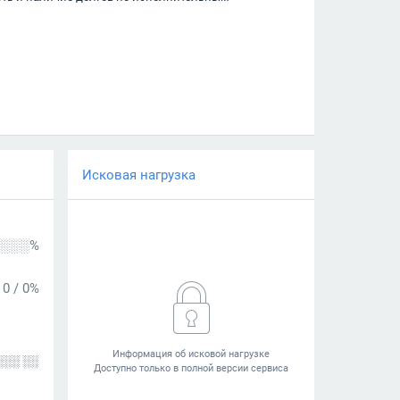
Исковая нагрузка
░░░%
0
/
0%
░░░ ░░