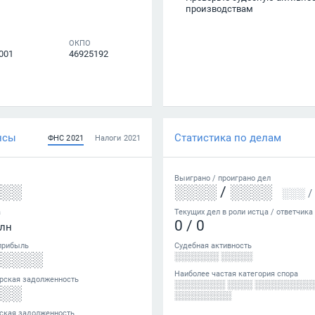
производствам
ОКПО
001
46925192
нсы
Статистика по делам
ФНС
2021
Налоги
2021
Выиграно /
проиграно
дел
░░░
░░░░
/
░░░░
░░░
/
а
Текущих дел в роли истца / ответчика
0
/
0
лн
прибыль
Судебная активность
░░░░░
░░░░░░░ ░░░░░
Наиболее частая категория спора
рская задолженность
░░░░░░░░ ░░░░ ░░░░░░░░░
░░░
░░░░░░░░░
ская задолженность