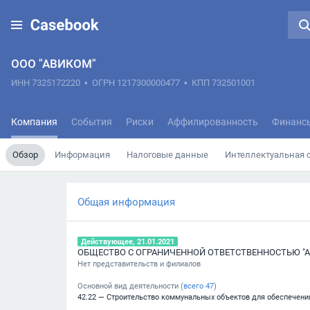
ООО "АВИКОМ"
ИНН 7325172220
•
ОГРН 1217300000477
•
КПП 732501001
Компания
События
Риски
Аффилированность
Финанс
Обзор
Информация
Налоговые данные
Интеллектуальная 
Общая информация
Действующее, 21.01.2021
ОБЩЕСТВО С ОГРАНИЧЕННОЙ ОТВЕТСТВЕННОСТЬЮ "
Нет представительств и филиалов
Основной вид деятельности (
всего
47
)