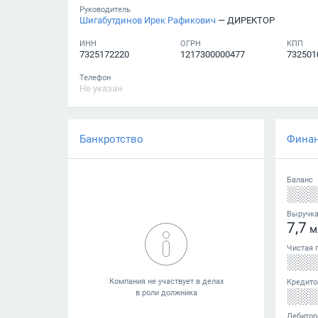
Руководитель
Шигабутдинов Ирек Рафикович
— ДИРЕКТОР
ИНН
ОГРН
КПП
7325172220
1217300000477
732501
Телефон
Не указан
Банкротство
Фина
Баланс
░░
Выручк
7,7
м
Чистая 
░░
Кредито
░░
Дебитор