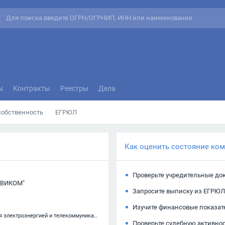
ы
Контракты
Реестры
Дела
собственность
ЕГРЮЛ
Как оценить состояние ко
Проверьте учредительные до
АВИКОМ"
Запросите выписку из ЕГРЮЛ
Изучите финансовые показат
42.22 — Строительство коммунальных объектов для обеспечения электроэнергией и телекоммуникациями
Проверьте судебную активно