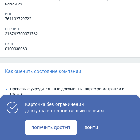
магазинах
ИНН
761102729722
ОГРНИП
316762700071762
ОКПО
0100038069
Как оценить состояние компании
Проверьте учредительные документы, адрес регистрации и
ОКВЭД
Запросите выписку из ЕГРЮЛ
Карточка без ограничений
доступна в полной версии сервиса
Изучите финансовые показатели
Проверьте судебную активность и наличие долгов по
ПОЛУЧИТЬ ДОСТУП
ВОЙТИ
исполнительным производствам