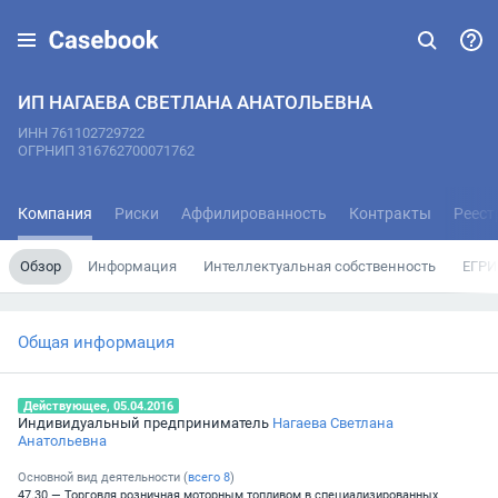
ИП НАГАЕВА СВЕТЛАНА АНАТОЛЬЕВНА
ИНН 761102729722
ОГРНИП 316762700071762
Компания
Риски
Аффилированность
Контракты
Реест
Обзор
Информация
Интеллектуальная собственность
ЕГРИ
Общая информация
Действующее, 05.04.2016
Индивидуальный предприниматель
Нагаева Светлана
Анатольевна
Основной вид деятельности (
всего
8
)
47.30 — Торговля розничная моторным топливом в специализированных