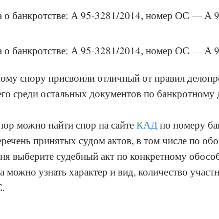
а о банкротстве: А 95-3281/2014, номер ОС — А 
а о банкротстве: А 95-3281/2014, номер ОС — А 
ому спору присвоили отличный от правил делопр
 его среди остальных документов по банкротному
ор можно найти спор на сайте
КАД
по номеру ба
еречень принятых судом актов, в том числе по о
чня выберите судебный акт по конкретному обосо
а можно узнать характер и вид, количество участн
.