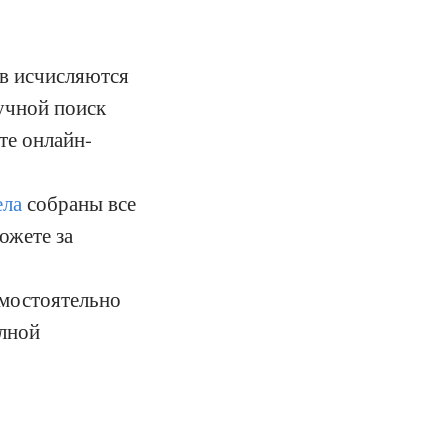
ов исчисляются
ручной поиск
те онлайн-
ела
собраны все
ожете за
амостоятельно
олной