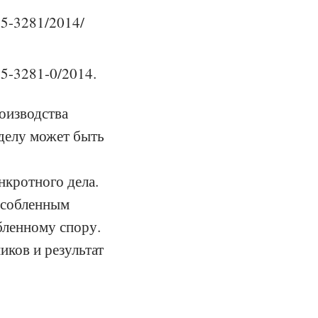
95-3281/2014/
95-3281-0/2014.
оизводства
 делу может быть
нкротного дела.
бособленным
бленному спору.
иков и результат