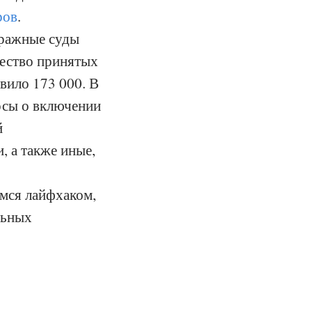
ров
.
тражные суды
чество принятых
вило 173 000. В
осы о включении
й
, а также иные,
имся лайфхаком,
льных