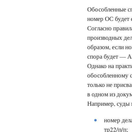
Обособленные сп
номер ОС будет 
Согласно правил
производных дел
образом, если н
спора будет — А
Однако на практи
обособленному с
только не присв
в одном из доку
Например, суды 
номер дел
тр22/п/п;