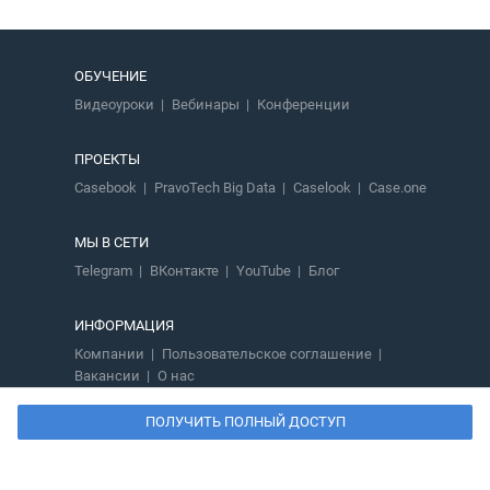
ОБУЧЕНИЕ
Видеоуроки
Вебинары
Конференции
ПРОЕКТЫ
Casebook
PravoTech Big Data
Caselook
Case.one
МЫ В СЕТИ
Telegram
ВКонтакте
YouTube
Блог
ИНФОРМАЦИЯ
Компании
Пользовательское соглашение
Вакансии
О нас
ПОЛУЧИТЬ ПОЛНЫЙ ДОСТУП
8 800 700-02-01