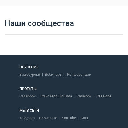
Наши сообщества
ОБУЧЕНИЕ
Видеоуроки
Вебинары
Конференции
ПРОЕКТЫ
Casebook
PravoTech Big Data
Caselook
Case.one
МЫ В СЕТИ
Telegram
ВКонтакте
YouTube
Блог