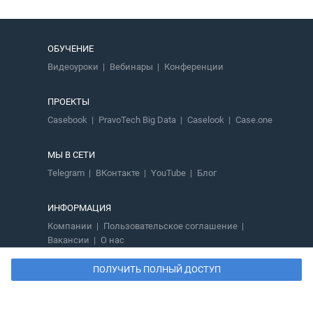
ОБУЧЕНИЕ
Видеоуроки
Вебинары
Конференции
ПРОЕКТЫ
Casebook
PravoTech Big Data
Caselook
Case.one
МЫ В СЕТИ
Telegram
ВКонтакте
YouTube
Блог
ИНФОРМАЦИЯ
Компании
Пользовательское соглашение
Вакансии
О нас
ПОЛУЧИТЬ ПОЛНЫЙ ДОСТУП
8 800 700-02-01