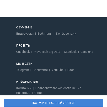
ОБУЧЕНИЕ
Видеоуроки
Вебинары
Конференции
ПРОЕКТЫ
Casebook
PravoTech Big Data
Caselook
Case.one
МЫ В СЕТИ
Telegram
ВКонтакте
YouTube
Блог
ИНФОРМАЦИЯ
Компании
Пользовательское соглашение
Вакансии
О нас
ПОЛУЧИТЬ ПОЛНЫЙ ДОСТУП