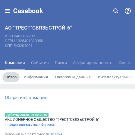
АО "ТРЕСТ"СВЯЗЬСТРОЙ-6"
ИНН 5402107232
ОГРН 1025401020050
КПП 540201001
Компания
События
Риски
Аффилированность
Финанс
Обзор
Информация
Налоговые данные
Интеллектуальная 
Общая информация
Действующее, 01.02.2016
АКЦИОНЕРНОЕ ОБЩЕСТВО "ТРЕСТ"СВЯЗЬСТРОЙ-6"
4 представительства и филиала
Основной вид деятельности (
всего
4
)