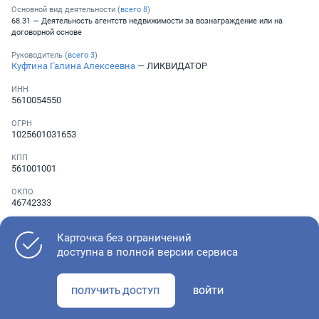
Основной вид деятельности (
всего
8
)
68.31 — Деятельность агентств недвижимости за вознаграждение или на
договорной основе
Руководитель (
всего
3
)
Куфтина Галина Алексеевна
— ЛИКВИДАТОР
ИНН
5610054550
ОГРН
1025601031653
КПП
561001001
ОКПО
46742333
Телефон
░ ░░░ ░░░░░░░
Карточка без ограничений
доступна в полной версии сервиса
Как оценить состояние компании
ПОЛУЧИТЬ ДОСТУП
ВОЙТИ