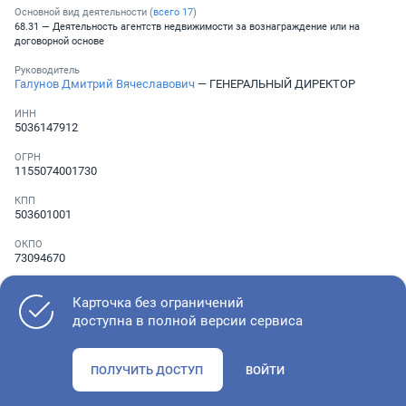
Основной вид деятельности (
всего
17
)
68.31 — Деятельность агентств недвижимости за вознаграждение или на
договорной основе
Руководитель
Галунов Дмитрий Вячеславович
— ГЕНЕРАЛЬНЫЙ ДИРЕКТОР
ИНН
5036147912
ОГРН
1155074001730
КПП
503601001
ОКПО
73094670
Телефон
░ ░░░ ░░░░░░░
Карточка без ограничений
доступна в полной версии сервиса
Как оценить состояние компании
ПОЛУЧИТЬ ДОСТУП
ВОЙТИ