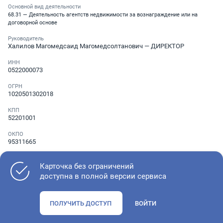
Основной вид деятельности
68.31 — Деятельность агентств недвижимости за вознаграждение или на
договорной основе
Руководитель
Халилов Магомедсаид Магомедсолтанович
— ДИРЕКТОР
ИНН
0522000073
ОГРН
1020501302018
КПП
52201001
ОКПО
95311665
Телефон
Не указан
Карточка без ограничений
доступна в полной версии сервиса
Как оценить состояние компании
ПОЛУЧИТЬ ДОСТУП
ВОЙТИ