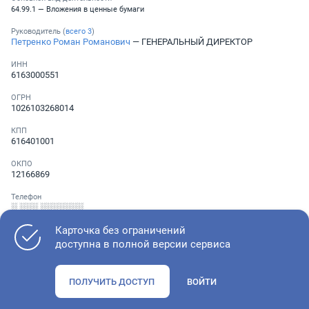
64.99.1 — Вложения в ценные бумаги
Руководитель (
всего
3
)
Петренко Роман Романович
— ГЕНЕРАЛЬНЫЙ ДИРЕКТОР
ИНН
6163000551
ОГРН
1026103268014
КПП
616401001
ОКПО
12166869
Телефон
░ ░░░ ░░░░░░░
Карточка без ограничений
доступна в полной версии сервиса
Как оценить состояние компании
ПОЛУЧИТЬ ДОСТУП
ВОЙТИ
Проверьте учредительные документы, адрес регистрации и
ОКВЭД