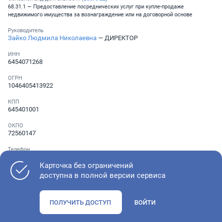
68.31.1 — Предоставление посреднических услуг при купле-продаже
недвижимого имущества за вознаграждение или на договорной основе
Руководитель
Зайко Людмила Николаевна
— ДИРЕКТОР
ИНН
6454071268
ОГРН
1046405413922
КПП
645401001
ОКПО
72560147
Телефон
Не указан
Карточка без ограничений
доступна в полной версии сервиса
Как оценить состояние компании
ПОЛУЧИТЬ ДОСТУП
ВОЙТИ
Проверьте учредительные документы, адрес регистрации и