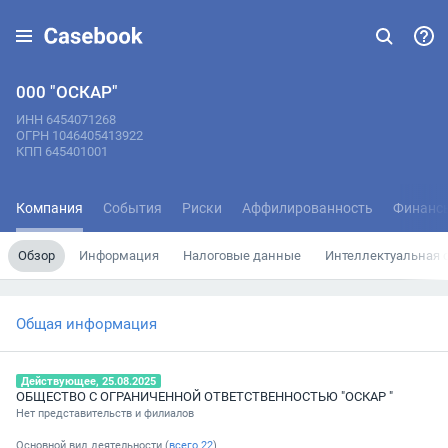
000 "ОСКАР"
ИНН 6454071268
ОГРН 1046405413922
КПП 645401001
Компания
События
Риски
Аффилированность
Финанс
Обзор
Информация
Налоговые данные
Интеллектуальная 
Общая информация
Действующее, 25.08.2025
ОБЩЕСТВО С ОГРАНИЧЕННОЙ ОТВЕТСТВЕННОСТЬЮ "ОСКАР "
Нет представительств и филиалов
Основной вид деятельности (
всего
22
)