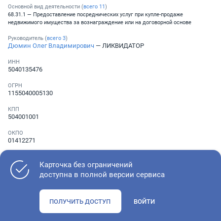
Основной вид деятельности (
всего
11
)
68.31.1 — Предоставление посреднических услуг при купле-продаже
недвижимого имущества за вознаграждение или на договорной основе
Руководитель (
всего
3
)
Дюмин Олег Владимирович
— ЛИКВИДАТОР
ИНН
5040135476
ОГРН
1155040005130
КПП
504001001
ОКПО
01412271
Телефон
░ ░░░ ░░░░░░░
Карточка без ограничений
доступна в полной версии сервиса
Как оценить состояние компании
ПОЛУЧИТЬ ДОСТУП
ВОЙТИ