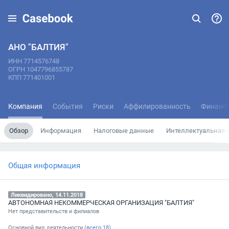
АНО "БАЛТИЯ"
ИНН 7714576748
ОГРН 1047796855787
КПП 771401001
Компания
События
Риски
Аффилированность
Финанс
Обзор
Информация
Налоговые данные
Интеллектуальная 
Общая информация
Ликвидировано, 14.11.2018
АВТОНОМНАЯ НЕКОММЕРЧЕСКАЯ ОРГАНИЗАЦИЯ "БАЛТИЯ"
Нет представительств и филиалов
Основной вид деятельности (
всего
18
)