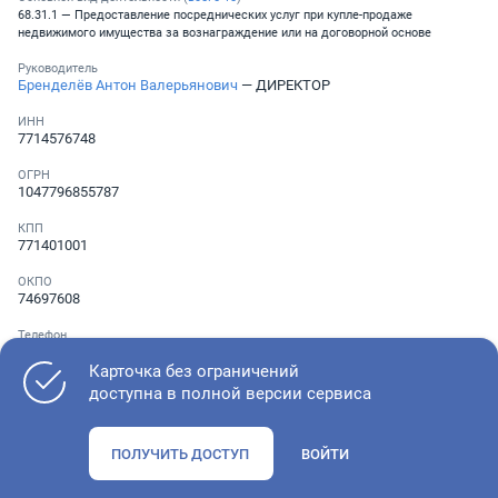
68.31.1 — Предоставление посреднических услуг при купле-продаже
недвижимого имущества за вознаграждение или на договорной основе
Руководитель
Бренделёв Антон Валерьянович
— ДИРЕКТОР
ИНН
7714576748
ОГРН
1047796855787
КПП
771401001
ОКПО
74697608
Телефон
Не указан
Карточка без ограничений
доступна в полной версии сервиса
Как оценить состояние компании
ПОЛУЧИТЬ ДОСТУП
ВОЙТИ
Проверьте учредительные документы, адрес регистрации и