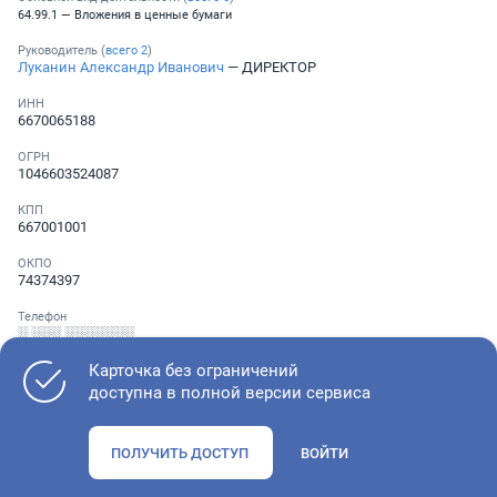
64.99.1 — Вложения в ценные бумаги
Руководитель (
всего
2
)
Луканин Александр Иванович
— ДИРЕКТОР
ИНН
6670065188
ОГРН
1046603524087
КПП
667001001
ОКПО
74374397
Телефон
░ ░░░ ░░░░░░░
Карточка без ограничений
доступна в полной версии сервиса
Как оценить состояние компании
ПОЛУЧИТЬ ДОСТУП
ВОЙТИ
Проверьте учредительные документы, адрес регистрации и
ОКВЭД