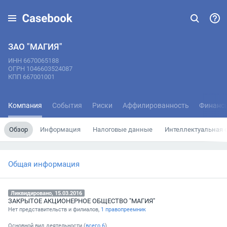
ЗАО "МАГИЯ"
ИНН 6670065188
ОГРН 1046603524087
КПП 667001001
Компания
События
Риски
Аффилированность
Финанс
Обзор
Информация
Налоговые данные
Интеллектуальная 
Общая информация
Ликвидировано, 15.03.2016
ЗАКРЫТОЕ АКЦИОНЕРНОЕ ОБЩЕСТВО "МАГИЯ"
Нет представительств и филиалов,
1 правопреемник
Основной вид деятельности (
всего
6
)