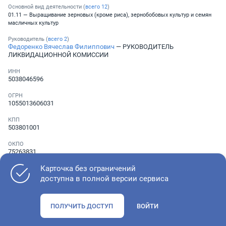
Основной вид деятельности (
всего
12
)
01.11 — Выращивание зерновых (кроме риса), зернобобовых культур и семян
масличных культур
Руководитель (
всего
2
)
Федоренко Вячеслав Филиппович
— РУКОВОДИТЕЛЬ
ЛИКВИДАЦИОННОЙ КОМИССИИ
ИНН
5038046596
ОГРН
1055013606031
КПП
503801001
ОКПО
75263831
Карточка без ограничений
Телефон
░ ░░░ ░░░░░░░
доступна в полной версии сервиса
ПОЛУЧИТЬ ДОСТУП
ВОЙТИ
Как оценить состояние компании