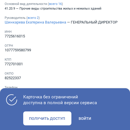
Основной вид деятельности (
всего
16
)
41.20.9 — Прочие виды строительства жилых и нежилых зданий
Руководитель (
всего
2
)
Шинкарева Екатерина Валерьевна
— ГЕНЕРАЛЬНЫЙ ДИРЕКТОР
ИНН
7725616015
ОГРН
1077759580799
КПП
772701001
ОКПО
82522337
Телефон
Не указан
Карточка без ограничений
доступна в полной версии сервиса
Как оценить состояние компании
ПОЛУЧИТЬ ДОСТУП
ВОЙТИ
Проверьте учредительные документы, адрес регистрации и