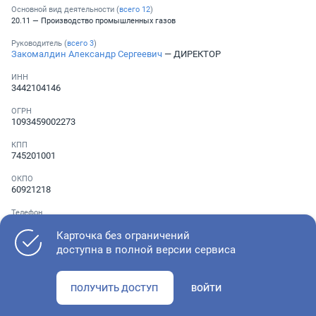
Основной вид деятельности (
всего
12
)
20.11 — Производство промышленных газов
Руководитель (
всего
3
)
Закомалдин Александр Сергеевич
— ДИРЕКТОР
ИНН
3442104146
ОГРН
1093459002273
КПП
745201001
ОКПО
60921218
Телефон
Не указан
Карточка без ограничений
доступна в полной версии сервиса
Как оценить состояние компании
ПОЛУЧИТЬ ДОСТУП
ВОЙТИ
Проверьте учредительные документы, адрес регистрации и