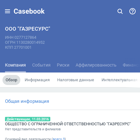
ООО "ГАЗРЕСУРС"
ИНН 0277127864
ОГРН 1130280014952
КПП 27701001
Компания
События
Риски
Аффилированность
Финанс
Обзор
Информация
Налоговые данные
Интеллектуальная 
Общая информация
Действующее, 11.03.2016
ОБЩЕСТВО С ОГРАНИЧЕННОЙ ОТВЕТСТВЕННОСТЬЮ "ГАЗРЕСУРС"
Нет представительств и филиалов
Основной вид деятельности (
всего
3
)