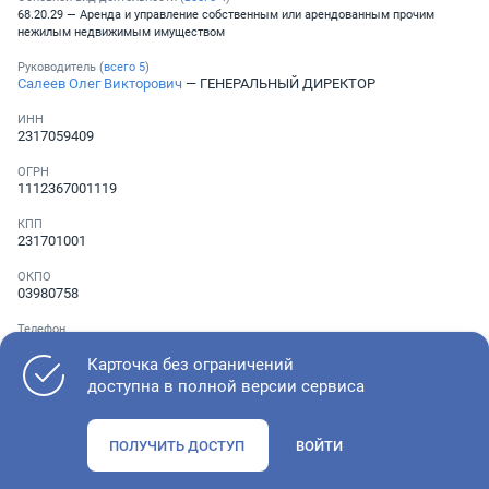
68.20.29 — Аренда и управление собственным или арендованным прочим
нежилым недвижимым имуществом
Руководитель (
всего
5
)
Салеев Олег Викторович
— ГЕНЕРАЛЬНЫЙ ДИРЕКТОР
ИНН
2317059409
ОГРН
1112367001119
КПП
231701001
ОКПО
03980758
Телефон
░ ░░░ ░░░░░░░
,
░ ░░░ ░░░░░░░
,
░ ░░░ ░░░░░░░
Карточка без ограничений
доступна в полной версии сервиса
Как оценить состояние компании
ПОЛУЧИТЬ ДОСТУП
ВОЙТИ
Проверьте учредительные документы, адрес регистрации и