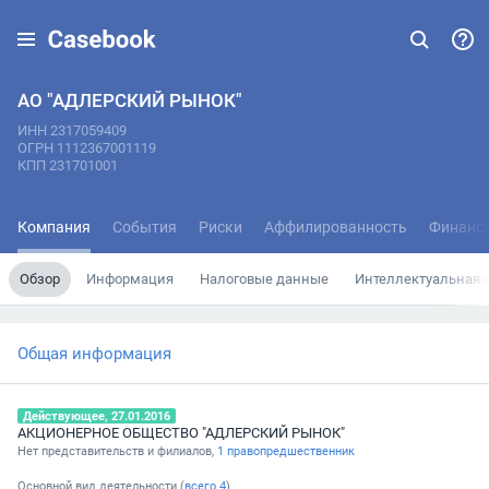
АО "АДЛЕРСКИЙ РЫНОК"
ИНН 2317059409
ОГРН 1112367001119
КПП 231701001
Компания
События
Риски
Аффилированность
Финанс
Обзор
Информация
Налоговые данные
Интеллектуальная 
Общая информация
Действующее, 27.01.2016
АКЦИОНЕРНОЕ ОБЩЕСТВО "АДЛЕРСКИЙ РЫНОК"
Нет представительств и филиалов,
1 правопредшественник
Основной вид деятельности (
всего
4
)