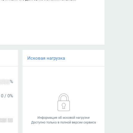
Исковая нагрузка
░░░%
0
/
0%
░░░ ░░