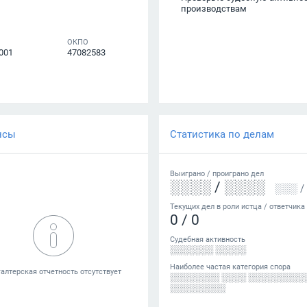
производствам
ОКПО
001
47082583
нсы
Статистика по делам
Выиграно /
проиграно
дел
░░░░
/
░░░░
░░░
/
Текущих дел в роли истца / ответчика
0
/
0
Судебная активность
░░░░░░░ ░░░░░
Наиболее частая категория спора
░░░░░░░░ ░░░░ ░░░░░░░░░
░░░░░░░░░