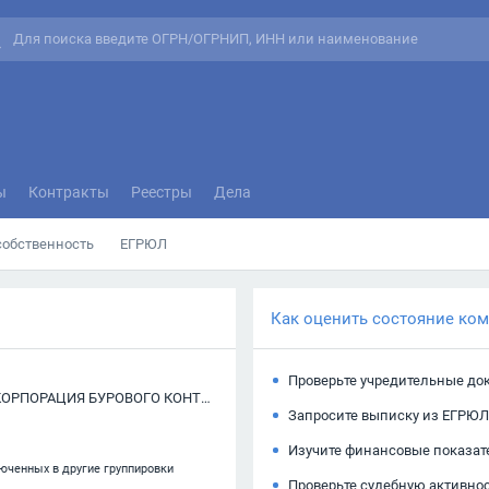
ы
Контракты
Реестры
Дела
собственность
ЕГРЮЛ
Как оценить состояние ко
Проверьте учредительные до
ОБЩЕСТВО С ОГРАНИЧЕННОЙ ОТВЕТСТВЕННОСТЬЮ "КОРПОРАЦИЯ БУРОВОГО КОНТРОЛЯ-1"
Запросите выписку из ЕГРЮЛ
Изучите финансовые показат
люченных в другие группировки
Проверьте судебную активно