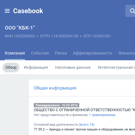
ООО "КБК-1"
ИНН 1650280660
•
ОГРН 1141650004100
•
КПП 165001001
Компания
События
Риски
Аффилированность
Финанс
Обзор
Информация
Налоговые данные
Интеллектуальная 
Общая информация
Ликвидировано, 16.03.2016
Нет представительств и филиалов,
1 правопреемник
Основной вид деятельности (
всего
14
)
77.39.2 — Аренда и лизинг прочих машин и оборудования, не вк