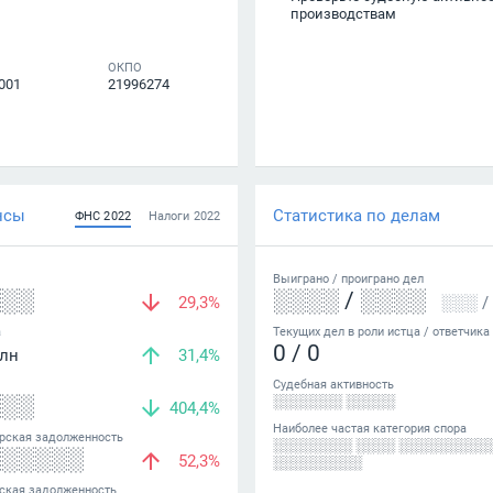
производствам
ОКПО
001
21996274
нсы
Статистика по делам
ФНС
2022
Налоги
2022
Выиграно /
проиграно
дел
░░░
░░░░
/
░░░░
29,3%
░░░
/
а
Текущих дел в роли истца / ответчика
0
/
0
лн
31,4%
Судебная активность
░░░
░░░░░░░ ░░░░░
404,4%
Наиболее частая категория спора
рская задолженность
░░░░░░░░ ░░░░ ░░░░░░░░░
░░░░░░
52,3%
░░░░░░░░░
ская задолженность