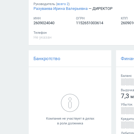
Руководитель (
всего
2
)
Разуваева Ирина Валерьевна
— ДИРЕКТОР
ИНН
ОГРН
КПП
2609024040
1152651003614
260901
Телефон
Не указан
Банкротство
Фина
Баланс
░░
Выручк
7,3
м
Убыток
░░
Кредито
░░
Дебитор