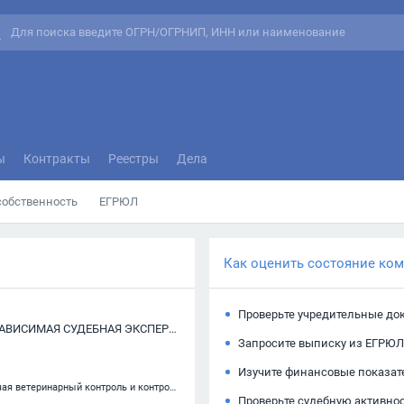
ы
Контракты
Реестры
Дела
собственность
ЕГРЮЛ
Как оценить состояние ко
Проверьте учредительные до
АВТОНОМНАЯ НЕКОММЕРЧЕСКАЯ ОРГАНИЗАЦИЯ "НЕЗАВИСИМАЯ СУДЕБНАЯ ЭКСПЕРТИЗА"
Запросите выписку из ЕГРЮЛ
Изучите финансовые показат
71.20.2 — Испытания и анализ в области гигиены питания, включая ветеринарный контроль и контроль за производством продуктов питания
Проверьте судебную активно