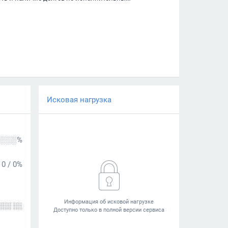
Исковая нагрузка
░░░%
0
/
0%
░░░ ░░